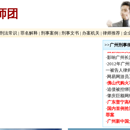
国内首例抢
·
师团
罪案
广州新中国
·
贵州贵阳打
·
广泛报道、
·
刑法常识
|
罪名解释
|
刑事案例
|
刑事文书
|
办案机关
|
律师推荐
|
企
长案
·
火车票实名
>>广州刑事
震惊湛江吴
·
·
影响广州长
·
2012年
一被告人律
·
网易网游员
佛山代购火
·
·
追债被控绑
·
肇庆巨额网
广东普宁高
·
国内首例抢
·
罪案
广州新中国
·
贵州贵阳打
·