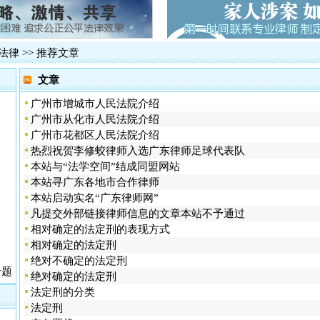
广泛报道、
·
长案
·
火车票实名
法律
>> 推荐文章
震惊湛江吴
·
·
影响广州长
文章
·
2012年
一被告人律
广州市增城市人民法院介绍
·
网易网游员
广州市从化市人民法院介绍
佛山代购火
·
广州市花都区人民法院介绍
·
追债被控绑
热烈祝贺李修蛟律师入选广东律师足球代表队
·
肇庆巨额网
本站与“法学空间”结成同盟网站
本站寻广东各地市合作律师
本站启动实名“广东律师网”
凡提交外部链接律师信息的文章本站不予通过
相对确定的法定刑的表现方式
相对确定的法定刑
绝对不确定的法定刑
专题
绝对确定的法定刑
法定刑的分类
法定刑