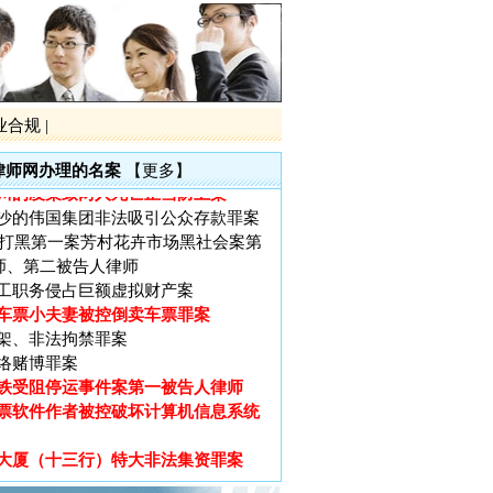
票软件作者被控破坏计算机信息系统
大厦（十三行）特大非法集资罪案
黑第一案黎庆洪被黑社会案
电视台大讨论的大学生李宗熙杀害厂
业合规
|
制后全国首例倒卖车票无罪辩护案
律师网办理的名案
【更多】
川的凌某致两人死亡正当防卫案
沙的伟国集团非法吸引公众存款罪案
广州打黑第一案芳村花卉市场黑社会案第
师、第二被告人律师
工职务侵占巨额虚拟财产案
车票小夫妻被控倒卖车票罪案
架、非法拘禁罪案
络赌博罪案
铁受阻停运事件案第一被告人律师
票软件作者被控破坏计算机信息系统
大厦（十三行）特大非法集资罪案
黑第一案黎庆洪被黑社会案