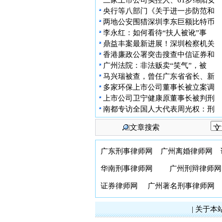
三家上市公司实控人、61岁绵阳女
央行等八部门《关于进一步防范和
两地公安围猎深圳李东巨额比特币
李永红：如何看待“扶人被讹”事
鼎益丰案最新进展！深圳检察机关
香港廉政公署突击搜查中信证券和
广州法院：非法贩卖“笑气”，被
马兴瑞被查，曾任广东省省长、新
多家环保上市公司董事长被立案调
上市公司卫宁健康原董事长被判刑
南都专访全国人大代表周光权：刑
文章搜索
广东刑事律师网
广州离婚律师网
华南刑事律师网
广州刑辩律师网
证券律师网
广州著名刑事律师网
|
关于本