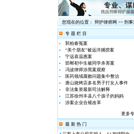
您现在的位置：
辩护律师网
>>
刑事
专 题 栏 目
郭柏春冤案
“美个朋友”被远洋捕捞案
宁远喜温惠案
邯郸初中生被同学杀害案
冯波律师涉黑案观察
医药领域腐败问题集中整治
唐山烧烤店多名男子打女人事件
非法集资最新司法解释
江苏徐州丰县八个孩子的妈妈
涉案企业合规改革
更多
最 新 热 门