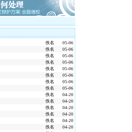
电视台大讨论的大学生李宗熙杀害厂
制后全国首例倒卖车票无罪辩护案
川的凌某致两人死亡正当防卫案
沙的伟国集团非法吸引公众存款罪案
广州打黑第一案芳村花卉市场黑社会案第
师、第二被告人律师
佚名
05-06
工职务侵占巨额虚拟财产案
佚名
05-06
车票小夫妻被控倒卖车票罪案
佚名
05-06
架、非法拘禁罪案
佚名
05-06
络赌博罪案
佚名
05-06
佚名
05-06
佚名
05-06
佚名
05-06
佚名
04-20
佚名
04-20
佚名
04-20
佚名
04-20
佚名
04-20
佚名
04-20