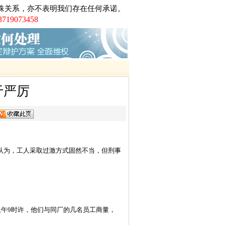
广州打黑第一案芳村花卉市场黑社会案第
殊关系，亦不表明我们存在任何承诺。
师、第二被告人律师
073458
工职务侵占巨额虚拟财产案
车票小夫妻被控倒卖车票罪案
架、非法拘禁罪案
络赌博罪案
于严厉
认为，工人采取过激方式固然不当，但刑事
午9时许，他们与同厂的几名员工商量，