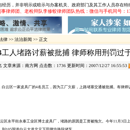
·
2012年
与经历，并非明示或暗示与办案机关、政府部门及其工作人员存在特
一被告人律
事律师团、老检辩队李修蛟律师团队热线：微信与手机同号：13719
·
网易网游员
佛山代购火
·
·
追债被控绑
·
肇庆巨额网
法律
>>
法治新闻
>> 正文
4工人堵路讨薪被批捕 律师称用刑罚过
名 文章来源：
南方网
点击数：
1736 更新时间：2007/12/27 16:55:53
云区一家皮具厂的4名员工，因为工厂欠薪，上路堵塞交通被批捕。有律师
。
区永平街永泰工业区博士皮具厂，堵路的原因是工资被拖欠。今年11月3日上
，到105国道白云大道北元下田牌坊路段堵车。