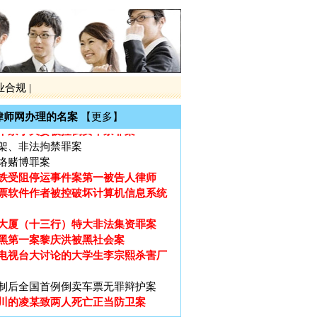
电视台大讨论的大学生李宗熙杀害厂
制后全国首例倒卖车票无罪辩护案
川的凌某致两人死亡正当防卫案
沙的伟国集团非法吸引公众存款罪案
广州打黑第一案芳村花卉市场黑社会案第
业合规
|
师、第二被告人律师
工职务侵占巨额虚拟财产案
律师网办理的名案
【更多】
车票小夫妻被控倒卖车票罪案
架、非法拘禁罪案
络赌博罪案
铁受阻停运事件案第一被告人律师
票软件作者被控破坏计算机信息系统
大厦（十三行）特大非法集资罪案
黑第一案黎庆洪被黑社会案
电视台大讨论的大学生李宗熙杀害厂
制后全国首例倒卖车票无罪辩护案
川的凌某致两人死亡正当防卫案
沙的伟国集团非法吸引公众存款罪案