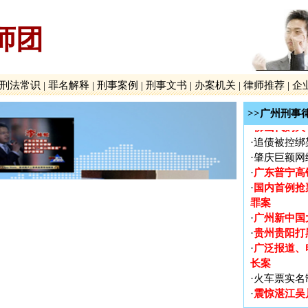
广泛报道、
·
长案
师团
·
火车票实名
震惊湛江吴
·
·
影响广州长
·
2012年
刑法常识
|
罪名解释
|
刑事案例
|
刑事文书
|
办案机关
|
律师推荐
|
企
一被告人律
·
网易网游员
>>广州刑事
佛山代购火
·
·
追债被控绑
·
肇庆巨额网
广东普宁高
·
国内首例抢
·
罪案
广州新中国
·
贵州贵阳打
·
广泛报道、
·
长案
·
火车票实名
震惊湛江吴
·
·
影响广州长