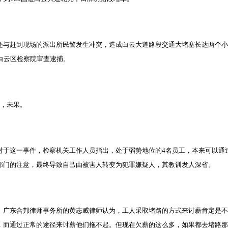
赶到现场的派出所民警发生冲突，造成白云大道路段交通大堵塞长达两个小
白云区检察院审查逮捕。
，未果。
这一事件，检察机关工作人员指出，处于弱势地位的4名员工，本来可以通
部门的注意，最终导致自己由被害人转变为犯罪嫌疑人，其教训发人深省。
东合邦律师事务所的黄志威律师认为，工人采取堵路的方式来讨薪肯定是不
，而通过正常的途径来讨薪他们拖不起。但现在欠薪的这么多，如果都去堵路那