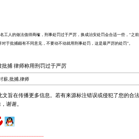
工人的做法值得商榷，刑事处罚过于严厉，换成治安处罚会合适一些，“之前
界对于批捕颇有不同意见，不要动不动就用刑事处罚，这是最严厉的处罚”。
被批捕 律师称用刑罚过于严厉
讨薪,批捕,律师
载此文旨在传播更多信息。若有来源标注错误或侵犯了您的合法
除，谢谢。
广州著名刑事律师
广州知名刑事律师
__________________