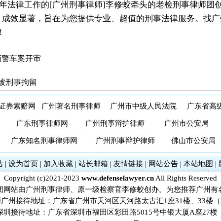
年法律工作的[广州刑事律师]李修蛟牵头的老检刑事律师团
，成效显著，旨在为您提供专业、超值的刑事法律服务。找广
！
辆警车案开审
被刑事拘留
证券索赔网
广州著名刑事律师
广州市中级人民法院
广东省高
广东刑事律师网
广州刑事辩护律师
广州市公安局
广东知名刑事律师网
广州刑事辩护律师
佛山市公安局
站
|
设为首页
|
加入收藏
|
站长邮箱
|
友情链接
|
网站公告
|
本站地图
|
Copyright (c)2021-2023
www.defenselawyer.cn
All Rights Reserved
团网站由广州刑事律师、原一级检察官李修蛟创办。为您推荐广州有
广州接待地址：广东省广州市天河区天河路太古汇1座31楼、33楼
深圳接待地址：广东省深圳市福田区彩田路5015号中银大厦A座27楼