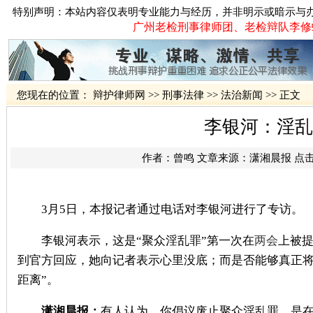
特别声明：本站内容仅表明专业能力与经历，并非明示或暗示与
广州老检刑事律师团、老检辩队李修蛟律
您现在的位置：
辩护律师网
>>
刑事法律
>>
法治新闻
>> 正文
李银河：淫乱
作者：
曾鸣
文章来源：
潇湘晨报
点
3月5日，本报记者通过电话对李银河进行了专访。
李银河表示，这是“聚众淫乱罪”第一次在
两会
上被提
到官方回应，她向记者表示心里没底；而是否能够真正将
距离”。
潇湘晨报：
有人认为，你倡议废止聚众淫乱罪，是