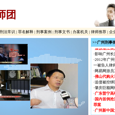
广东普宁高
·
国内首例抢
·
师团
罪案
广州新中国
·
贵州贵阳打
·
广泛报道、
·
刑法常识
|
罪名解释
|
刑事案例
|
刑事文书
|
办案机关
|
律师推荐
|
企
长案
·
火车票实名
>>广州刑事
震惊湛江吴
·
·
影响广州长
·
2012年
一被告人律
·
网易网游员
佛山代购火
·
·
追债被控绑
·
肇庆巨额网
广东普宁高
·
国内首例抢
·
罪案
广州新中国
·
贵州贵阳打
·