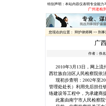
特别声明：本站内容仅表明专业能力
广州老检刑
您现在的位置：
辩护律师网
>>
刑事
广
作者：佚名
2010
年
3
月
13
日
，网上流
西壮族自治区人民检察院依
现初步查明：
2002
年至
20
管理处处长）利用先后担任
络建设等工程中，为承建商
此案由南宁市人民检察院