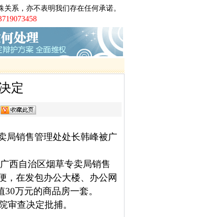
殊关系，亦不表明我们存在任何承诺。
电视台大讨论的大学生李宗熙杀害厂
073458
制后全国首例倒卖车票无罪辩护案
川的凌某致两人死亡正当防卫案
沙的伟国集团非法吸引公众存款罪案
广州打黑第一案芳村花卉市场黑社会案第
师、第二被告人律师
工职务侵占巨额虚拟财产案
决定
车票小夫妻被控倒卖车票罪案
架、非法拘禁罪案
7
络赌博罪案
专卖局销售管理处处长韩峰被广
广西自治区烟草专卖局销售
便，在发包办公大楼、办公网
值
30
万元的商品房一套。
院审查决定批捕。