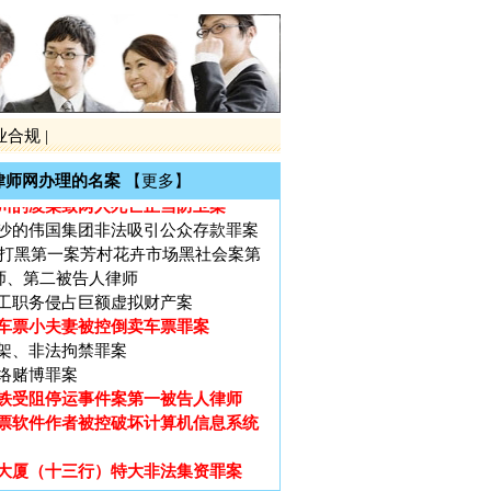
铁受阻停运事件案第一被告人律师
票软件作者被控破坏计算机信息系统
大厦（十三行）特大非法集资罪案
黑第一案黎庆洪被黑社会案
电视台大讨论的大学生李宗熙杀害厂
业合规
|
制后全国首例倒卖车票无罪辩护案
律师网办理的名案
【更多】
川的凌某致两人死亡正当防卫案
沙的伟国集团非法吸引公众存款罪案
广州打黑第一案芳村花卉市场黑社会案第
师、第二被告人律师
工职务侵占巨额虚拟财产案
车票小夫妻被控倒卖车票罪案
架、非法拘禁罪案
络赌博罪案
铁受阻停运事件案第一被告人律师
票软件作者被控破坏计算机信息系统
大厦（十三行）特大非法集资罪案
黑第一案黎庆洪被黑社会案