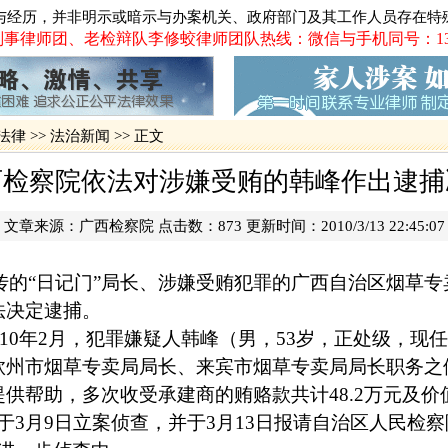
与经历，并非明示或暗示与办案机关、政府部门及其工作人员存在特
广泛报道、
·
事律师团、老检辩队李修蛟律师团队热线：微信与手机同号：13719
长案
·
火车票实名
震惊湛江吴
·
·
影响广州长
·
2012年
法律
>>
法治新闻
>> 正文
一被告人律
·
网易网游员
西检察院依法对涉嫌受贿的韩峰作出逮捕
佛山代购火
·
·
追债被控绑
 文章来源：
广西检察院
点击数：
873 更新时间：2010/3/13 22:45:0
·
肇庆巨额网
传的“日记门”局长、涉嫌受贿犯罪的广西自治区烟草
法决定逮捕。
10
年
2
月，犯罪嫌疑人韩峰（男，
53
岁，正处级，现任
钦州市烟草专卖局局长、来宾市烟草专卖局局长职务之
提供帮助，多次收受承建商的贿赂款共计
48.2
万元及价
于
3
月
9
日立案侦查，并于
3
月
13
日报请自治区人民检察