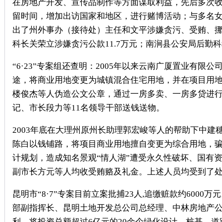
在房地产开发、宣传品制作等方面谋取利益，先后多次
留时间，增加出访国家和地区，进行赌博活动；与多名
出了州外事办（接待处）主任和文平涉嫌贪污、受贿、挪用
科长关荣立涉嫌贪污公款11.7万元；南涧县公安局后勤
“6·23”专案组还查明：2005年以来云南广厦置业有
途，将商业用地变更为城镇混合住宅用地，并在项目用地
楼俊杰等人伪造公文公章，通过一房多卖、一房多贷进
记、市长段力等11名领导干部送钱送物。
2003年底在大理州原州长助理郭宏峻等人的帮助下中建
陈白以钱铺路，将项目商业用地擅自变更为综合用地，骗
计规划，造成知名景观“情人湖”遭受永久性破坏、国有资
副市长方元等人均收受贿赂及礼金。上述人员均受到了
昆明市“8·7”专案目前立案批捕23人,追缴赃款约6000
部副指挥长、昆明土地开发总公司总经理、中林房地产
利，将投资总额超过6亿元的20余个绿化设计、桩基、