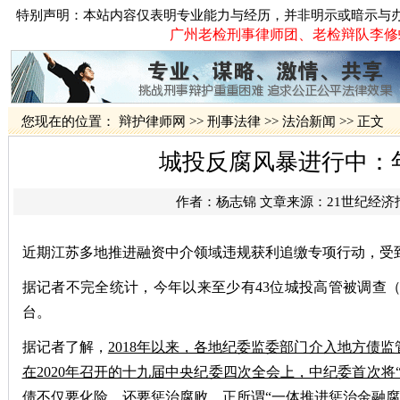
特别声明：本站内容仅表明专业能力与经历，并非明示或暗示与
广州老检刑事律师团、老检辩队李修蛟律
您现在的位置：
辩护律师网
>>
刑事法律
>>
法治新闻
>> 正文
城投反腐风暴进行中：
作者：
杨志锦
文章来源：
21世纪经济
近期江苏多地推进融资中介领域违规获利追缴专项行动，受
据记者不完全统计，今年以来至少有43位城投高管被调查
台。
据记者了解，
2018年以来，各地纪委监委部门介入地方债
在2020年召开的十九届中央纪委四次全会上，中纪委首次
债不仅要化险，还要惩治腐败，正所谓“一体推进惩治金融腐