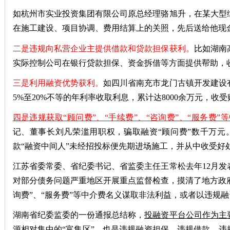
如杭州市实业投资集团有限公司原总经理骆旭升，在某大型
在施工建设、项目协调、费用结算上的关照，先后送给他现金
二是违规向私营企业主提供借款和贷款担保获利。
比如湖南
实际控制公司在银行贷款担保、资金拆借等方面提供帮助，
三是利用融资优势获利。
如四川省南充市龙门古镇开发建设
5%至20%不等的年利率收取利息，累计达8000余万元，收受
四是违规获取“顾问费”、“手续费”、“咨询费”、“服务费”
记、董事长刘凡荣滥用职权，骗取融资“顾问费”数千万
款“融资中间人”未经招投标便先期进场施工，并从中收受好
江苏省委常委、省纪委书记、省监委主任王常松去年12月
对部分债务问题严重地区开展重点监督检查，摸清了地方政府
询费”、“服务费”等中介费名义谋取非法利益，或者以违规
湖南省纪委监委的一份通报总结称，
投融资平台公司作为主
源相对集中的“富集区”，也是违规融资担保、违规借款、违