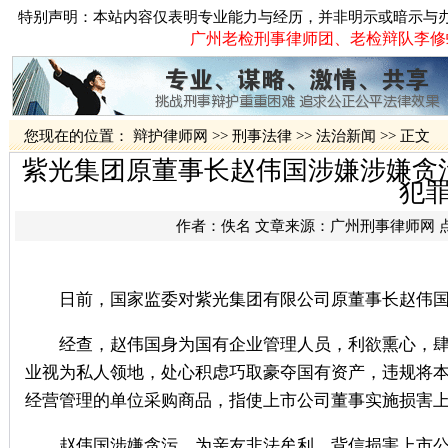
特别声明：本站内容仅表明专业能力与经历，并非明示或暗示与
广州老检刑事律师团、老检辩队李修蛟律
您现在的位置：
辩护律师网
>>
刑事法律
>>
法治新闻
>> 正文
紫光集团原董事长赵伟国涉嫌涉嫌贪
犯
作者：佚名 文章来源：
广州刑事律师网
日前，国家监委对紫光集团有限公司原董事长赵伟国
经查，赵伟国身为国有企业管理人员，利欲熏心，肆
业视为私人领地，处心积虑巧取豪夺国有资产，违规将
经营管理的单位采购商品，指使上市公司董事实施损害
赵伟国涉嫌贪污、为亲友非法牟利、背信损害上市公