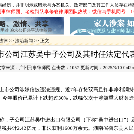
贵州贵阳打
·
与经历，并非明示或暗示与办案机关、政府部门及其工作人员存在特
广泛报道、
·
事律师团、老检辩队李修蛟律师团队热线：微信与手机同号：13719
长案
·
火车票实名
震惊湛江吴
·
·
影响广州长
法律
>>
法治新闻
>> 正文
·
2012年
一被告人律
市公司江苏吴中子公司及其时任法定代
·
网易网游员
佛山代购火
·
文章来源：
广州刑事律师网
点击数：
1057 更新时间：2025/3/10 0:42:
·
追债被控绑
·
肇庆巨额网
上市公司涉嫌信披违法违规、近7年存贷双高且扣非净利润
.SH）今年股价已累计下跌超过30%，跌幅仅次于涉嫌重大财
告称，子公司江苏吴中进出口有限公司（下称“吴中进出口”）
税共计2.42亿元，非法获利1600万余元。湖南省衡东县