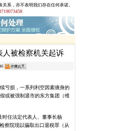
黑第一案黎庆洪被黑社会案
殊关系，亦不表明我们存在任何承诺。
电视台大讨论的大学生李宗熙杀害厂
073458
制后全国首例倒卖车票无罪辩护案
川的凌某致两人死亡正当防卫案
沙的伟国集团非法吸引公众存款罪案
广州打黑第一案芳村花卉市场黑社会案第
师、第二被告人律师
表人被检察机关起诉
工职务侵占巨额虚拟财产案
车票小夫妻被控倒卖车票罪案
46
架、非法拘禁罪案
络赌博罪案
持续亏损，一系列利空因素缠身的
务造假或被强制退市的东方集团（维
及时任法定代表人、董事长杨
人民检察院现以骗取出口退税罪（从