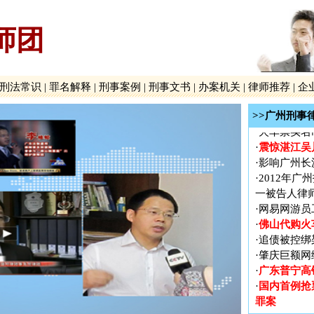
广东普宁高
·
国内首例抢
·
师团
罪案
广州新中国
·
贵州贵阳打
·
刑法常识
|
罪名解释
|
刑事案例
|
刑事文书
|
办案机关
|
律师推荐
|
企
广泛报道、
·
长案
>>广州刑事
·
火车票实名
震惊湛江吴
·
·
影响广州长
·
2012年
一被告人律
·
网易网游员
佛山代购火
·
·
追债被控绑
·
肇庆巨额网
广东普宁高
·
国内首例抢
·
罪案
广州新中国
·