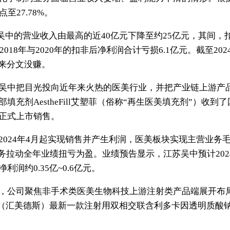
至27.78%。
年江苏吴中的营业收入由最高的近40亿元下降至约25亿元，其间
2018年与2020年的扣非后净利润合计亏损6.1亿元。截至2
以来分文没赚。
吴中把目光投向近年来火热的医美行业，并把产业链上游产
填充剂AestheFill艾塑菲（俗称“再生医美填充剂”）收
正式上市销售。
024年4月起实现销售并产生利润，医美板块实现主营业务毛利6
拉动全年业绩扭亏为盈。业绩预告显示，江苏吴中预计2024年实
润约0.35亿~0.6亿元。
，公司聚焦非手术类医美生物科技上游注射类产品端展开布
ix（汇美德斯）最新一款注射用双相交联含利多卡因透明质