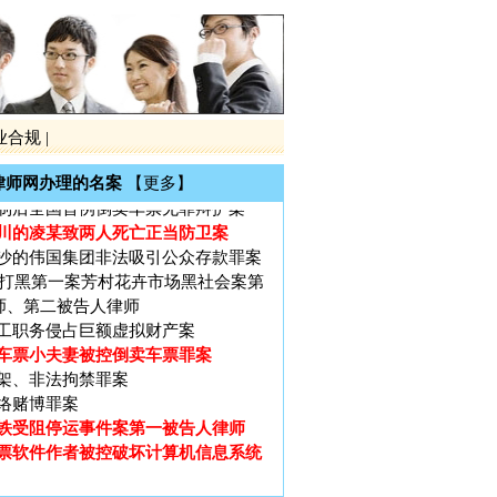
铁受阻停运事件案第一被告人律师
票软件作者被控破坏计算机信息系统
大厦（十三行）特大非法集资罪案
黑第一案黎庆洪被黑社会案
业合规
|
电视台大讨论的大学生李宗熙杀害厂
律师网办理的名案
【更多】
制后全国首例倒卖车票无罪辩护案
川的凌某致两人死亡正当防卫案
沙的伟国集团非法吸引公众存款罪案
广州打黑第一案芳村花卉市场黑社会案第
师、第二被告人律师
工职务侵占巨额虚拟财产案
车票小夫妻被控倒卖车票罪案
架、非法拘禁罪案
络赌博罪案
铁受阻停运事件案第一被告人律师
票软件作者被控破坏计算机信息系统
大厦（十三行）特大非法集资罪案