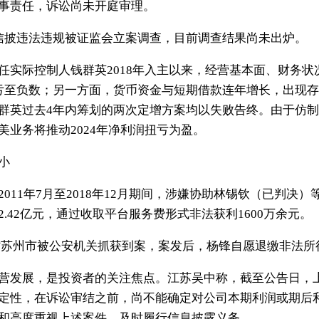
事责任，诉讼尚未开庭审理。
信披违法违规被证监会立案调查，目前调查结果尚未出炉。
任实际控制人钱群英2018年入主以来，经营基本面、财务
亏至负数；另一方面，货币资金与短期借款连年增长，出现
群英过去4年内筹划的两次定增方案均以失败告终。由于仿
业务将推动2024年净利润扭亏为盈。
小
011年7月至2018年12月期间，涉嫌协助林锡钦（已判决
.42亿元，通过收取平台服务费形式非法获利1600万余元。
江苏省苏州市被公安机关抓获到案，案发后，杨锋自愿退缴非法所得
营发展，是投资者的关注焦点。江苏吴中称，截至公告日，
定性，在诉讼审结之前，尚不能确定对公司本期利润或期后
和高度重视上述案件，及时履行信息披露义务。