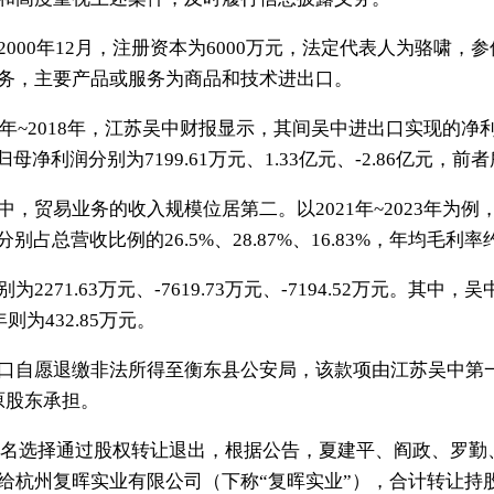
000年12月，注册资本为6000万元，法定代表人为骆啸，
务，主要产品或服务为商品和技术进出口。
年~2018年，江苏吴中财报显示，其间吴中进出口实现的净利润分
归母净利润分别为7199.61万元、1.33亿元、-2.86亿元，
，贸易业务的收入规模位居第二。以2021年~2023年为
，分别占总营收比例的26.5%、28.87%、16.83%，年均毛利率
271.63万元、-7619.73万元、-7194.52万元。其
年则为432.85万元。
口自愿退缴非法所得至衡东县公安局，该款项由江苏吴中第
原股东承担。
的7名选择通过股权转让退出，根据公告，夏建平、阎政、罗勤
杭州复晖实业有限公司（下称“复晖实业”），合计转让持股比