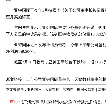
亚钾国际于今年1月披露了《关于公司董事长被留置的
查并实施留置。
官网资料显示，亚钾国际主要业务是钾矿开采、钾肥生
平方公里的钾盐采矿权。该矿区钾镁盐矿总储量10.02亿
亚钾国际近日发布业绩预告称，今年上半年公司盈利7.3亿
净利润为9.50亿。
截至7月18日收盘，亚钾国际股价下跌约1%报31.29元
广州刑事律师推荐
原文链接：
上市公司亚钾国际董事长、天娱数科董事郭
本文关键词：亚钾国际｜天娱数科｜郭柏春｜挪用公款罪｜滥用
声明
：[广州刑事律师]网转载此文旨在传播更多信息