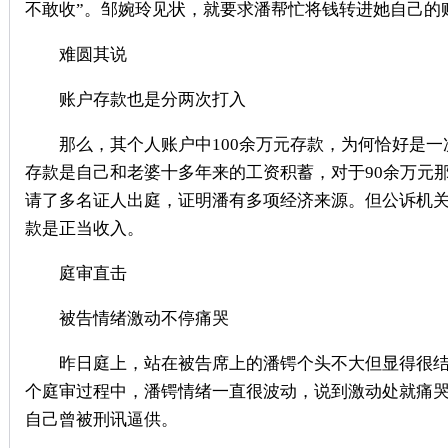
不敢收”。邹婉玲见状，就要求潘帮忙将钱转进她自己的
难圆其说
账户存款也是分两次打入
那么，其个人账户中100余万元存款，为何恰好是一次
存款是自己和老婆十多年来的工资积蓄，对于90余万元
请了多名证人出庭，证明潘有多项经济来源。但公诉机
款是正当收入。
庭审直击
被告情绪激动不停痛哭
昨日庭上，站在被告席上的潘锷个头不大但显得很结
个庭审过程中，潘锷情绪一直很波动，说到激动处就痛
自己曾被刑讯逼供。