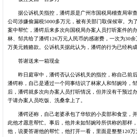
据公诉机关指控，潘锷原是广州市国税局稽查局审查科的
公司涉嫌偷漏税5000多万元，被有关部门取保候审。
案中帮忙，潘锷后来多次向国税局办案人员打听案件的办理
林、邹共给了潘锷126万元人民币的感谢费，一次为30
万美元贿赂款。公诉机关据此认为，潘锷的行为已经构
答谢送来一箱现金
昨日庭审中，潘锷否认公诉机关的指控，称自己前后只收
潘锷称，自己是通过一个同事结识了林家人和邹婉玲，
后，潘锷就多次向办案人员打听情况，但并没有干预过办
于请办案人员吃饭、洗桑拿上了。
潘锷还称，自己老婆承包了华软的小卖部和食堂，并
此他才愿意帮忙。事后，他并未如邹婉玲所供称的那样
他，说要答谢他的帮忙，他打开一看，里面是整整120