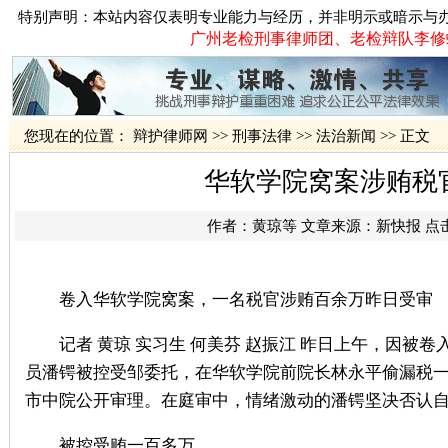
特别声明：本站内容仅表明专业能力与经历，并非明示或暗示与
广州老检刑事律师团、老检辩队李修蛟律
您现在的位置：
辩护律师网
>>
刑事法律
>>
法治新闻
>> 正文
华软学院窝案涉贿税
作者：
黄琼等
文章来源：
新快报
点
卷入华软学院窝案，一名税官涉贿百余万昨日受审
记者 黄琼 实习生 何美芬 赵振江 昨日上午，因被
员潘锷被控受邹委托，在华软学院前院长林永平偷漏税一案
市中院公开审理。在庭审中，情绪激动的潘锷坚决否认
被控受贿一百多万