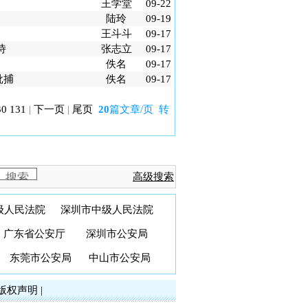
王学堂
09-22
陆玲
09-19
王斗斗
09-17
诗
张志立
09-17
佚名
09-17
批捕
佚名
09-17
30
131
|
下一页
|
尾页
20
篇文章/页 转
高级搜索
级人民法院
深圳市中级人民法院
广东省公安厅
深圳市公安局
东莞市公安局
中山市公安局
版权声明
|