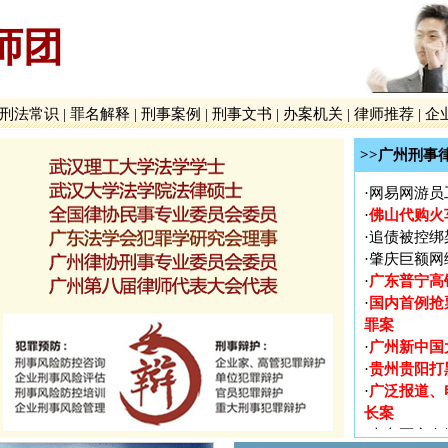
贵州贵阳打
·
广泛报道、
师团
·
长案
·
火车票实名
震惊湛江吴
·
刑法常识
|
罪名解释
|
刑事案例
|
刑事文书
|
办案机关
|
律师推荐
|
企
·
影响广州长
·
2012年
>>广州刑事
一被告人律
·
网易网游员
佛山代购火
·
·
追债被控绑
·
肇庆巨额网
广东普宁高
·
国内首例抢
·
罪案
广州新中国
·
贵州贵阳打
·
广泛报道、
·
长案
·
火车票实名