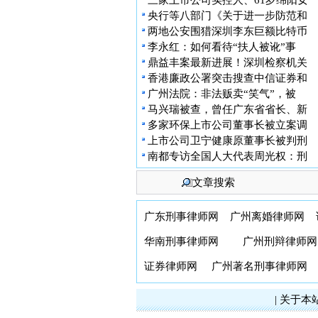
三家上市公司实控人、61岁绵阳女
央行等八部门《关于进一步防范和
两地公安围猎深圳李东巨额比特币
李永红：如何看待“扶人被讹”事
鼎益丰案最新进展！深圳检察机关
香港廉政公署突击搜查中信证券和
广州法院：非法贩卖“笑气”，被
马兴瑞被查，曾任广东省省长、新
多家环保上市公司董事长被立案调
上市公司卫宁健康原董事长被判刑
南都专访全国人大代表周光权：刑
文章搜索
广东刑事律师网
广州离婚律师网
华南刑事律师网
广州刑辩律师网
证券律师网
广州著名刑事律师网
|
关于本