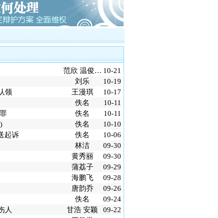
川的凌某致两人死亡正当防卫案
沙的伟国集团非法吸引公众存款罪案
广州打黑第一案芳村花卉市场黑社会案第
师、第二被告人律师
工职务侵占巨额虚拟财产案
车票小夫妻被控倒卖车票罪案
架、非法拘禁罪案
范欣 温俊…
10-21
络赌博罪案
刘乐
10-19
认领
王漫琪
10-17
佚名
10-11
罪
佚名
10-11
)
佚名
10-10
送起诉
佚名
10-06
林洁
09-30
黄秀丽
09-30
蒲荔子
09-29
海鹏飞
09-28
唐韵乔
09-26
佚名
09-24
伤人
甘浩 安颖
09-22