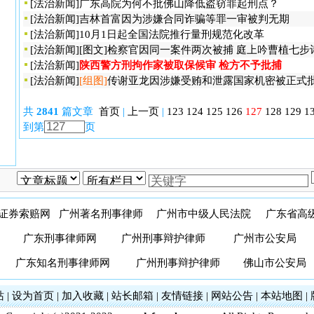
[
法治新闻
]
广东高院为何不批佛山降低盗窃罪起刑点？
[
法治新闻
]
吉林首富因为涉嫌合同诈骗等罪一审被判无期
[
法治新闻
]
10月1日起全国法院推行量刑规范化改革
[
法治新闻
]
[图文]
检察官因同一案件两次被捕 庭上吟曹植七步
[
法治新闻
]
陕西警方刑拘作家被取保候审 检方不予批捕
[
法治新闻
]
[组图]
传谢亚龙因涉嫌受贿和泄露国家机密被正式
共
2841
篇文章
首页
|
上一页
|
123
124
125
126
127
128
129
1
到第
页
证券索赔网
广州著名刑事律师
广州市中级人民法院
广东省高
广东刑事律师网
广州刑事辩护律师
广州市公安局
广东知名刑事律师网
广州刑事辩护律师
佛山市公安局
站
|
设为首页
|
加入收藏
|
站长邮箱
|
友情链接
|
网站公告
|
本站地图
|