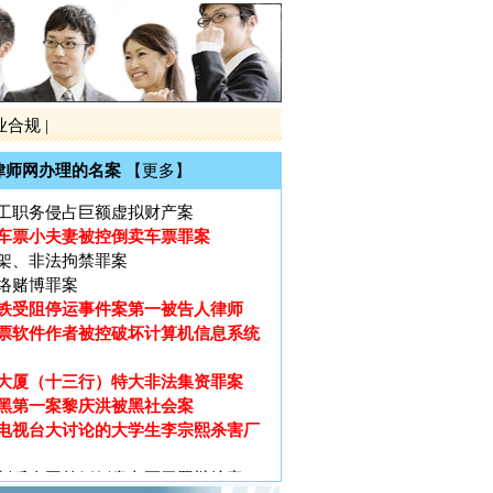
黑第一案黎庆洪被黑社会案
电视台大讨论的大学生李宗熙杀害厂
制后全国首例倒卖车票无罪辩护案
川的凌某致两人死亡正当防卫案
业合规
|
沙的伟国集团非法吸引公众存款罪案
广州打黑第一案芳村花卉市场黑社会案第
律师网办理的名案
【更多】
师、第二被告人律师
工职务侵占巨额虚拟财产案
车票小夫妻被控倒卖车票罪案
架、非法拘禁罪案
络赌博罪案
铁受阻停运事件案第一被告人律师
票软件作者被控破坏计算机信息系统
大厦（十三行）特大非法集资罪案
黑第一案黎庆洪被黑社会案
电视台大讨论的大学生李宗熙杀害厂
制后全国首例倒卖车票无罪辩护案