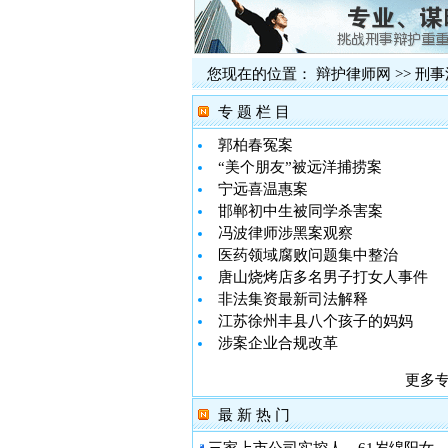
您现在的位置：
辩护律师网
>>
刑事
专 题 栏 目
郭柏春冤案
“美个朋友”被远洋捕捞案
宁远喜温惠案
邯郸初中生被同学杀害案
冯波律师涉黑案观察
医药领域腐败问题集中整治
唐山烧烤店多名男子打女人事件
非法集资最新司法解释
江苏徐州丰县八个孩子的妈妈
涉案企业合规改革
更多
最 新 热 门