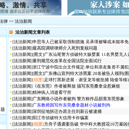
震惊湛江吴
·
·
影响广州长
·
2012年
一被告人律
法律
>>
法治新闻
·
网易网游员
法治新闻文章列表
佛山代购火
·
·
追债被控绑
[
法治新闻
]
申思等人已被采取强制措施 吴承瑛被曝或未能幸免
·
肇庆巨额网
[
法治新闻
]
最高院调研律师介入死刑复核问题
[
法治新闻
]
[图文]
广东汕尾警方侦破特大贩婴案 11名男婴无人
[
法治新闻
]
量刑规范化改革在全国法院全面试行
[
法治新闻
]
浙江宁波中院出台文件规定:单位和亲友集资不属犯
[
法治新闻
]
[图文]
广东佛山宣判特大涉黑案 20名被告人领刑(图
[
法治新闻
]
[组图]
足球打黑新进展：谢亚龙等被批捕 陆俊等移
[
法治新闻
]
《在东莞》作者被释放 描写东莞桑拿业惹麻烦
[
法治新闻
]
精神病人消逝看守所
[
法治新闻
]
广东网络小说作者被拘 警方称作品损害东莞形象
[
法治新闻
]
广东教师因写作东莞桑拿题材小说被刑拘
专题
[
法治新闻
]
深圳征地拆迁办原主任刘新云被逮捕
[
法治新闻
]
阳江市侦破特大信用卡诈骗案
[
法治新闻
]
[组图]
方舟子遇袭案告破 华中科大教授花10万雇凶