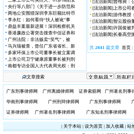
三家上市公司实控人、61岁绵阳女
[
法治新闻
]
曾维昶：
央行等八部门《关于进一步防范和
[
法治新闻
]
上市公司
两地公安围猎深圳李东巨额比特币
[
法治新闻
]
游伟教授
李永红：如何看待“扶人被讹”事
[
法治新闻
]
智云股份
鼎益丰案最新进展！深圳检察机关
[
法治新闻
]
许国俊被
香港廉政公署突击搜查中信证券和
[
法治新闻
]
长春高空
广州法院：非法贩卖“笑气”，被
马兴瑞被查，曾任广东省省长、新
共
2841
篇文章
首页
|
多家环保上市公司董事长被立案调
上市公司卫宁健康原董事长被判刑
南都专访全国人大代表周光权：刑
文章搜索
广东刑事律师网
广州离婚律师网
证券索赔网
广州著名刑事
华南刑事律师网
广州刑辩律师网
广东刑事律师网
证券律师网
广州著名刑事律师网
广东知名刑事律师网
|
关于本站
|
设为首页
|
加入收藏
|
站