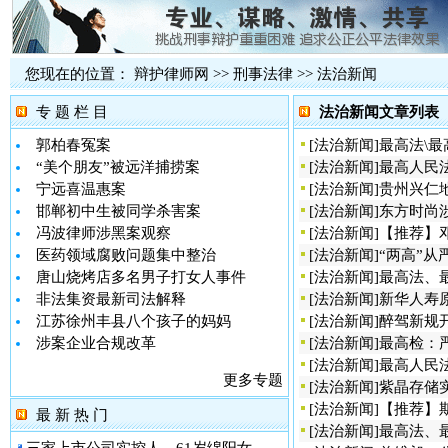
您现在的位置：
辩护律师网
>>
刑事法律
>>
法治新闻
专 题 栏 目
法治新闻文章列表
郭柏春冤案
[
法治新闻
]
最高法\
“美个朋友”被远洋捕捞案
[
法治新闻
]
最高人民
宁远喜温惠案
[
法治新闻
]
贵州兴仁
邯郸初中生被同学杀害案
[
法治新闻
]
东方时尚
冯波律师涉黑案观察
[
法治新闻
]
【推荐】
医药领域腐败问题集中整治
[
法治新闻
]
“两高”
唐山烧烤店多名男子打女人事件
[
法治新闻
]
最高法、
非法集资最新司法解释
[
法治新闻
]
新华人寿
江苏徐州丰县八个孩子的妈妈
[
法治新闻
]
醉驾新规
涉案企业合规改革
[
法治新闻
]
最高检：
[
法治新闻
]
最高人民
更多专题
[
法治新闻
]
紫晶存储
[
法治新闻
]
【推荐】
最 新 热 门
[
法治新闻
]
最高法、